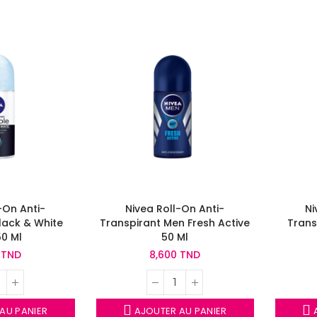
-On Anti-
Nivea Roll-On Anti-
Ni
lack & White
Transpirant Men Fresh Active
Trans
50 Ml
50 Ml
 TND
8,600 TND
AU PANIER
AJOUTER AU PANIER
A