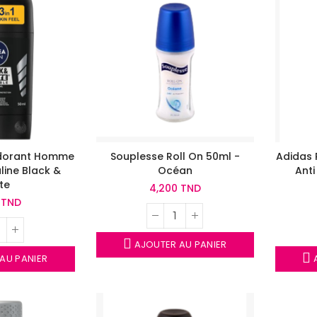
odorant Homme
Souplesse Roll On 50ml -
Adidas 
line Black &
Océan
Anti
te
4,200 TND
0 TND
AJOUTER AU PANIER
AU PANIER
A