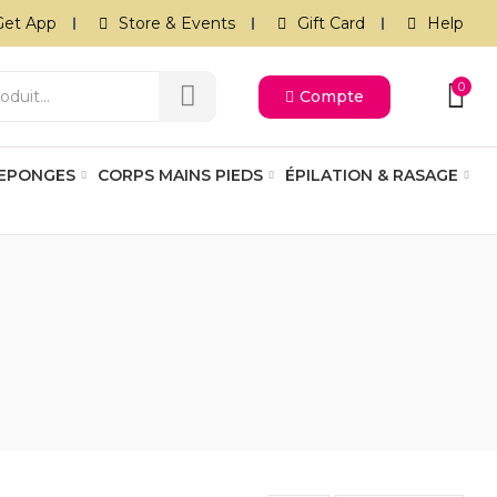
Get App
Store & Events
Gift Card
Help
0
Compte
 EPONGES
CORPS MAINS PIEDS
ÉPILATION & RASAGE