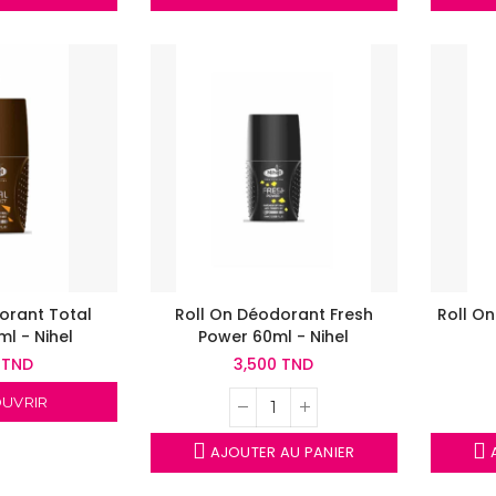
orant Total
Roll On Déodorant Fresh
Roll O
ml - Nihel
Power 60ml - Nihel
 TND
3,500 TND
UVRIR
AJOUTER AU PANIER
A