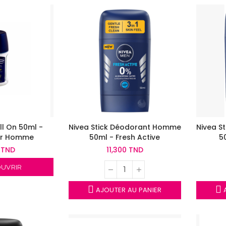
ll On 50ml -
Nivea Stick Déodorant Homme
Nivea S
ur Homme
50ml - Fresh Active
5
 TND
11,300 TND
UVRIR
AJOUTER AU PANIER
A