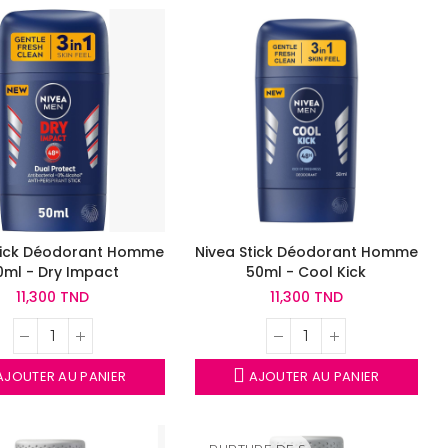
tick Déodorant Homme
Nivea Stick Déodorant Homme
0ml - Dry Impact
50ml - Cool Kick
11,300 TND
11,300 TND
JOUTER AU PANIER
AJOUTER AU PANIER