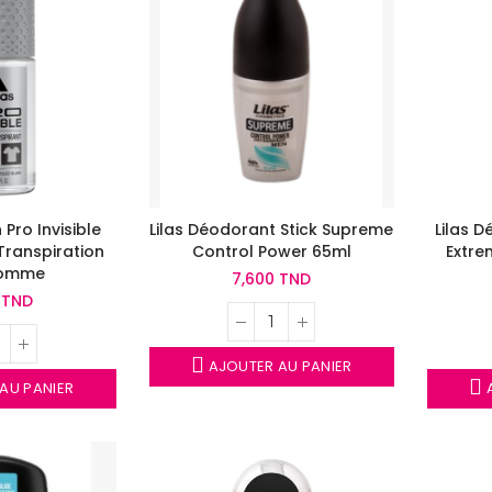
 Pro Invisible
Lilas Déodorant Stick Supreme
Lilas D
Transpiration
Control Power 65ml
Extre
Homme
7,600 TND
 TND
AJOUTER AU PANIER
AU PANIER
A