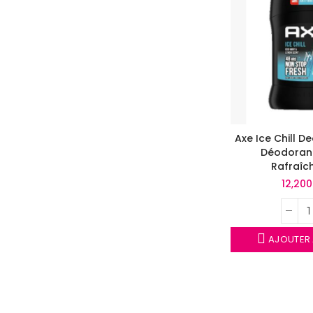
Axe Ice Chill D
Déodorant
Rafraîc
12,20
AJOUTER 