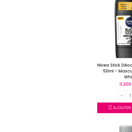
Nivea Stick Dé
50ml - Mascu
Whi
11,30
AJOUTER 