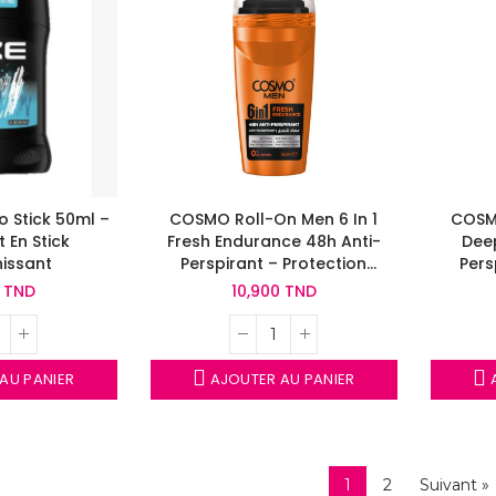
eo Stick 50ml –
COSMO Roll-On Men 6 In 1
COSMO
 En Stick
Fresh Endurance 48h Anti-
Dee
hissant
Perspirant – Protection
Pers
Longue Durée
Hom
0 TND
10,900 TND
AU PANIER
AJOUTER AU PANIER
A
1
2
Suivant »