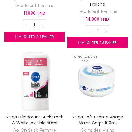
Fraiche
Déodorant Femme
Déodorant Femme
11,980 TND
14,900 TND
AJOUTER AU PANIER
AJOUTER AU PANIER
RUPTURE DE ST
OCK
Nivea Déodorant Stick Black
Nivea Soft Crème Visage
& White Invisible 50ml
Mains Corps 100ml
RollOn Stick Femme
Soins des Mains