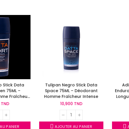
o Stick Data
Tulipan Negro Stick Data
Adi
Men 75ML –
Space 75ML – Déodorant
Endura
me Fraîcheur
Homme Fraîcheur Intense
Longu
rt
0 TND
10,900 TND
AU PANIER
AJOUTER AU PANIER
A