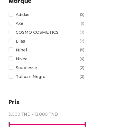
Marque
Adidas
(5)
Axe
(1)
COSMO COSMETICS
(3)
Lilas
(2)
Nihel
(5)
Nivea
(4)
Souplesse
(2)
Tulipan Negro
(2)
Prix
3,000 TND - 13,000 TND