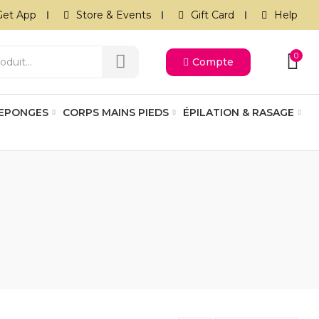
Get App
Store & Events
Gift Card
Help
0
Compte
 EPONGES
CORPS MAINS PIEDS
ÉPILATION & RASAGE