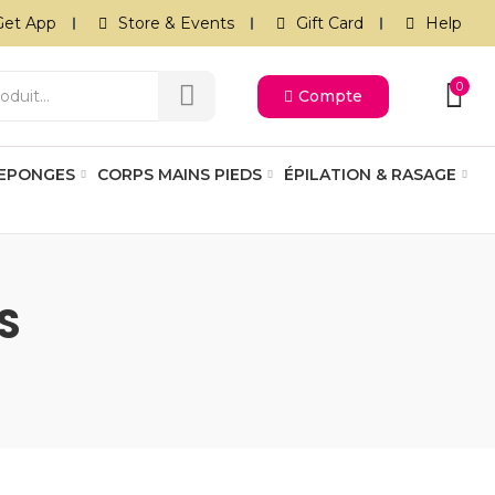
Get App
Store & Events
Gift Card
Help
0
Compte
 EPONGES
CORPS MAINS PIEDS
ÉPILATION & RASAGE
S