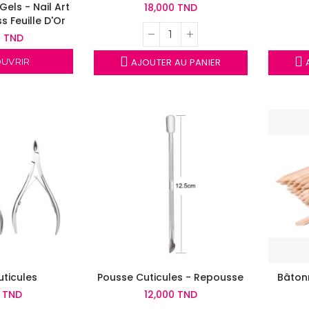
Gels - Nail Art
18,000 TND
s Feuille D'Or
0 TND
UVRIR
AJOUTER AU PANIER
A
ticules
Pousse Cuticules - Repousse
Bâtonn
0 TND
12,000 TND