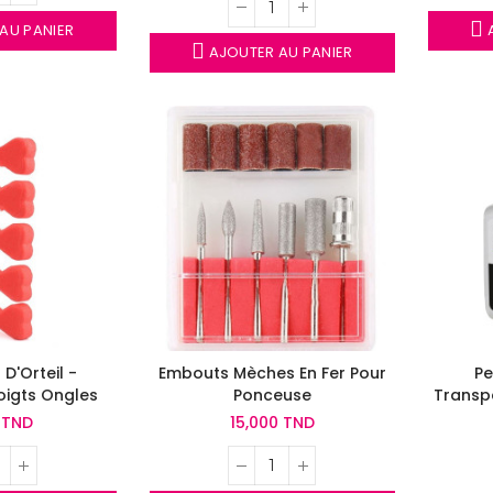
AU PANIER
A
AJOUTER AU PANIER
D'Orteil -
Embouts Mèches En Fer Pour
Pe
oigts Ongles
Ponceuse
Transpa
 TND
15,000 TND