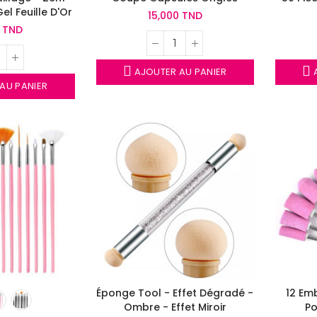
Gel Feuille D'Or
15,000 TND
0 TND
AJOUTER AU PANIER
A
AU PANIER
Éponge Tool - Effet Dégradé -
12 Em
Ombre - Effet Miroir
Po