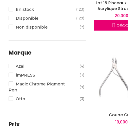
Lot 15 Pinceaux 
Acrylique Stras
En stock
(123)
20,00
Disponible
(129)
DÉCO
Non disponible
(7)
Marque
Azal
(4)
imPRESS
(3)
Magic Chrome Pigment
(9)
Pen
Otto
(3)
Coupe Cu
19,00
Prix