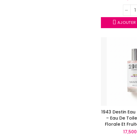
AJOUTER 
1943 Destin Eau
– Eau De Toil
Florale Et Frui
Élég
17,50