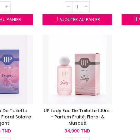
AU PANIER
AJOUTER AU PANIER
A
 De Toilette
UP Lady Eau De Toilette 100ml
Floral Solaire
– Parfum Fruité, Floral &
gant
Musqué
0 TND
34,900 TND