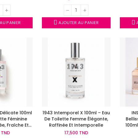
AU PANIER
AJOUTER AU PANIER
A
 Délicate 100ml
1943 Intemporel X 100ml – Eau
IN
ette Féminine
De Toilette Femme Élégante,
Belli
tée, Fraîche Et
Raffinée Et Intemporelle
100ml
ante
0 TND
17,500 TND