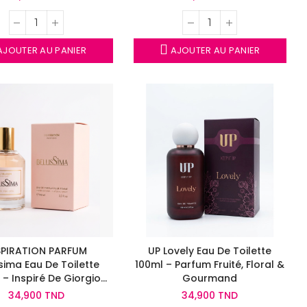
JOUTER AU PANIER
AJOUTER AU PANIER
SPIRATION PARFUM
UP Lovely Eau De Toilette
ssima Eau De Toilette
100ml – Parfum Fruité, Floral &
 – Inspiré De Giorgio
Gourmand
Armani Sì
34,900 TND
34,900 TND