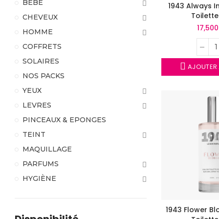
BEBE
1943 Always I
Toilett
CHEVEUX
17,50
HOMME
COFFRETS
SOLAIRES
AJOUTER 
NOS PACKS
YEUX
LEVRES
PINCEAUX & EPONGES
TEINT
MAQUILLAGE
PARFUMS
HYGIÈNE
1943 Flower B
Disponibilité