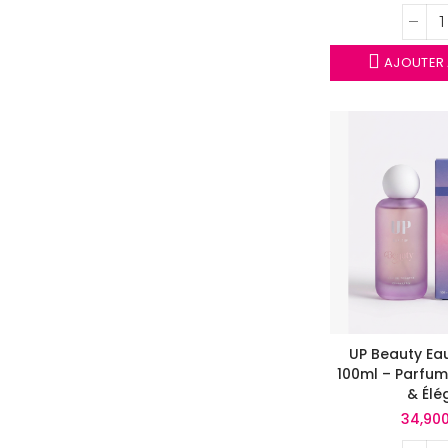
AJOUTER 
UP Beauty Eau
100ml – Parfum 
& Élé
34,90