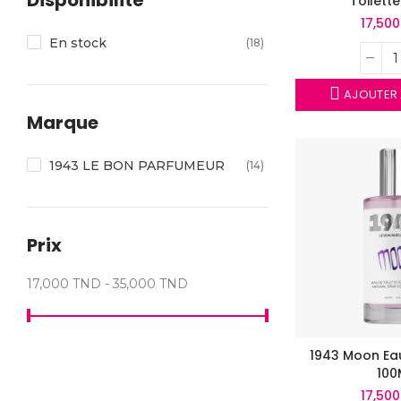
Toilett
17,50
En stock
(18)
AJOUTER 
Marque
1943 LE BON PARFUMEUR
(14)
Prix
17,000 TND - 35,000 TND
1943 Moon Eau
100
17,50