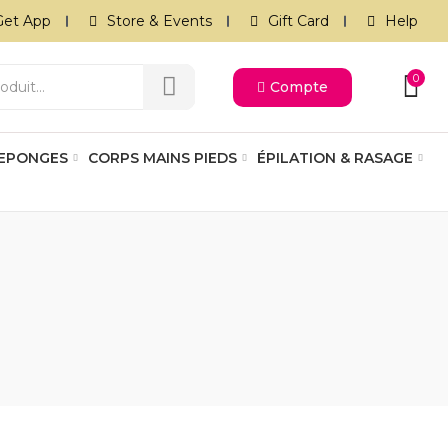
Get App
Store & Events
Gift Card
Help
0
Compte
 EPONGES
CORPS MAINS PIEDS
ÉPILATION & RASAGE