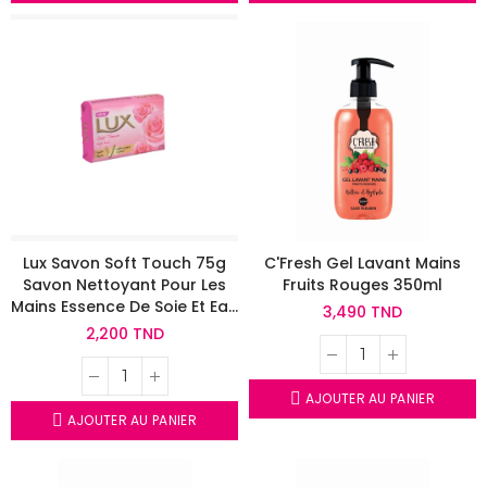
Lux Savon Soft Touch 75g
C'Fresh Gel Lavant Mains
Savon Nettoyant Pour Les
Fruits Rouges 350ml
Mains Essence De Soie Et Eau
3,490 TND
De Rose
2,200 TND
AJOUTER AU PANIER
AJOUTER AU PANIER