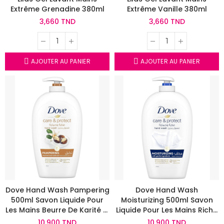
Extrême Grenadine 380ml
Extrême Vanille 380ml
3,660 TND
3,660 TND
AJOUTER AU PANIER
AJOUTER AU PANIER
Dove Hand Wash Pampering
Dove Hand Wash
500ml Savon Liquide Pour
Moisturizing 500ml Savon
Les Mains Beurre De Karité Et
Liquide Pour Les Mains Riche
Vanille
En Crème Hydratante
10,900 TND
10,900 TND