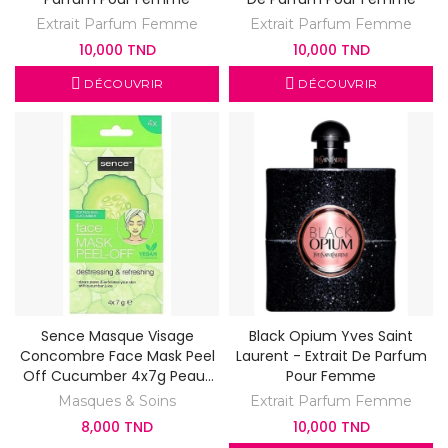
Extrait Parfum Femme
Extrait Parfum Femme
10,000 TND
10,000 TND
DÉCOUVRIR
DÉCOUVRIR
Sence Masque Visage
Black Opium Yves Saint
Concombre Face Mask Peel
Laurent - Extrait De Parfum
Off Cucumber 4x7g Peaux
Pour Femme
Normales
Masques & Soins
Extrait Parfum Femme
8,000 TND
10,000 TND