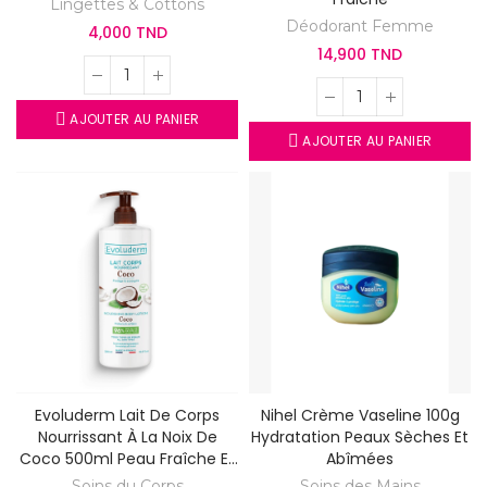
Lingettes & Cottons
Déodorant Femme
4,000 TND
14,900 TND
AJOUTER AU PANIER
AJOUTER AU PANIER
Evoluderm Lait De Corps
Nihel Crème Vaseline 100g
Nourrissant À La Noix De
Hydratation Peaux Sèches Et
Coco 500ml Peau Fraîche Et
Abîmées
Hydratée
Soins du Corps
Soins des Mains