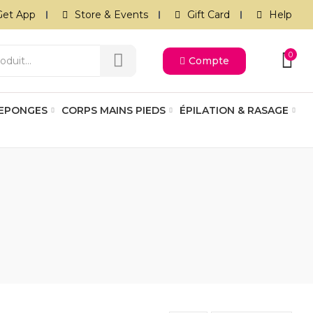
Get App
Store & Events
Gift Card
Help
0
Compte
 EPONGES
CORPS MAINS PIEDS
ÉPILATION & RASAGE