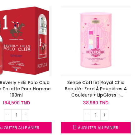
 Beverly Hills Polo Club
Sence Coffret Royal Chic
e Toilette Pour Homme
Beauté : Fard À Paupières 4
100ml
Couleurs + LipGloss +
Mascara + Eyeliner - Coffret
164,500 TND
38,980 TND
Cadeau 4pcs
JOUTER AU PANIER
AJOUTER AU PANIER