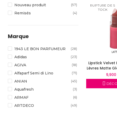
Coloration et Teinture
(443)
Nouveau produit
(57)
RUPTURE DE S
TOCK
CORPS MAINS PIEDS
(19)
Remisés
(4)
Correcteur Anti Cernes
(74)
Crayon Yeux
(48)
Marque
Crayon à Lèvres
(76)
Diffuseur et Air Fraiche
(57)
1943 LE BON PARFUMEUR
(28)
Déodorant Femme
(54)
Adidas
(23)
Déodorant Homme
(49)
Lipstick Velvet
AGIVA
(18)
Lèvres Matte G
Eau de Parfum Femme
(205)
Alfaparf Semi di Lino
(71)
9,900
Eau de Parfum Homme
(83)
ANIAN
(45)
DÉCO
Eau de Toilette Femme
(18)
Aquafresh
(3)
Eau de Toilette Homme
(28)
ARMAF
(6)
Epilateurs
(14)
ARTDECO
(49)
Extrait Parfum Femme
(158)
AS Kozmetik
(39)
Extrait Parfum Homme
(137)