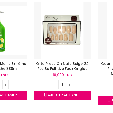
t Mains Extrême
Otto Press On Nails Beige 24
Gabrin
the 380ml
Pcs Be Fell Live Faux Ongles
Ph
 TND
16,000 TND
AU PANIER
AJOUTER AU PANIER
A