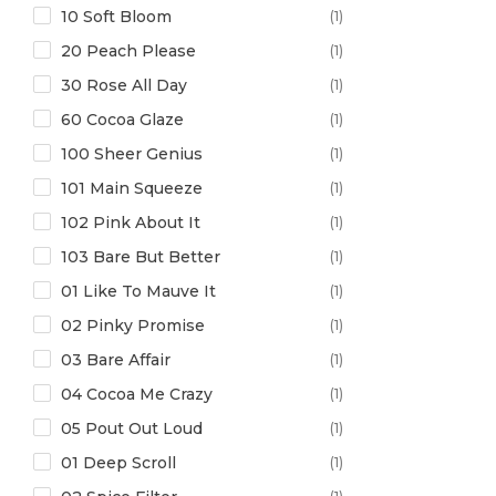
10 Soft Bloom
(1)
Evoluderm
(72)
Pack Soins Visage
(10)
20 Peach Please
(1)
FAMILY
(1)
Paillettes et Chrome
(17)
30 Rose All Day
(1)
Fanal
(7)
PINCEAUX & EPONGES
(128)
60 Cocoa Glaze
(1)
FLAWLESS
(4)
Ponceuses
(25)
100 Sheer Genius
(1)
Franck Provost
(1)
Primer et Fixateur
(27)
101 Main Squeeze
(1)
Fresh Feel
(8)
Protéine Kératine Caviar
(65)
102 Pink About It
(1)
Gabrini Cosmetics
(9)
Rasage et Apres Rasage
(13)
103 Bare But Better
(1)
Garnier
(33)
Rasoirs
(24)
01 Like To Mauve It
(1)
Glam of Sweden
(122)
RollOn Stick Femme
(29)
02 Pinky Promise
(1)
Glossco
(113)
RollOn Stick Homme
(28)
03 Bare Affair
(1)
Glyceriall
(7)
Rouge à Lèvres
(127)
04 Cocoa Me Crazy
(1)
Golden Rose
(182)
Savon et Gel Lavant
(17)
05 Pout Out Loud
(1)
H.ZONE
(108)
Shampoing
(293)
01 Deep Scroll
(1)
Haokali
(4)
Soins Barbe et Moustache
(13)