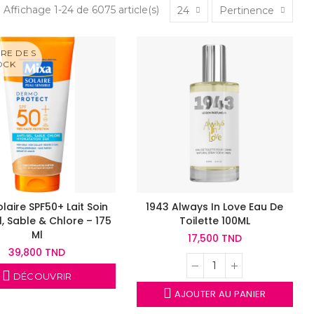
Affichage 1-24 de 6075 article(s)
24
Pertinence
RE DE S
OCK
olaire SPF50+ Lait Soin
1943 Always In Love Eau De
l, Sable & Chlore – 175
Toilette 100ML
Ml
17,500 TND
39,800 TND
DÉCOUVRIR
AJOUTER AU PANIER