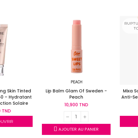
RUPTU
T
ing Skin Tinted
Lip Balm Glam Of Sweden -
Mixa S
 50 – Hydratant
Peach
Anti-Se
ction Solaire
10,900 TND
0 TND
UVRIR
AJOUTER AU PANIER