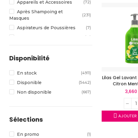
Appareils et Accessoires
(72)
Après Shampoing et
(231)
Masques
Aspirateurs de Poussières
(7)
BEBE
(15)
Blush Highlighter Bronzer
(132)
Brume Cheveux Corps
Disponibilité
(93)
Bucco Dentaire
(42)
En stock
(4911)
CHEVEUX
(205)
Lilas Gel Lavan
Disponible
(5442)
Citron Men
Cire & Wax
(85)
3,660
Non disponible
(667)
Cire Wax Gel Coiffure
(56)
COFFRETS
(3)
Coffrets Cadeaux
(13)
AJOUTER 
Sélections
Coffrets Femme
(36)
Coffrets Homme
(20)
En promo
(1)