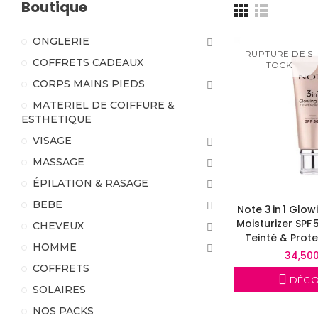
Boutique
ONGLERIE
RUPTURE DE S
COFFRETS CADEAUX
TOCK
CORPS MAINS PIEDS
MATERIEL DE COIFFURE &
ESTHETIQUE
VISAGE
MASSAGE
ÉPILATION & RASAGE
BEBE
Note 3 In 1 Glow
Moisturizer SPF
CHEVEUX
Teinté & Prote
HOMME
34,50
COFFRETS
DÉCO
SOLAIRES
NOS PACKS