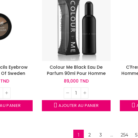
rcils Eyebrow
Colour Me Black Eau De
C'Fr
 Of Sweden
Parfum 90ml Pour Homme
Homme 
 TND
89,000 TND
AU PANIER
AJOUTER AU PANIER
A
1
2
3
…
254
S