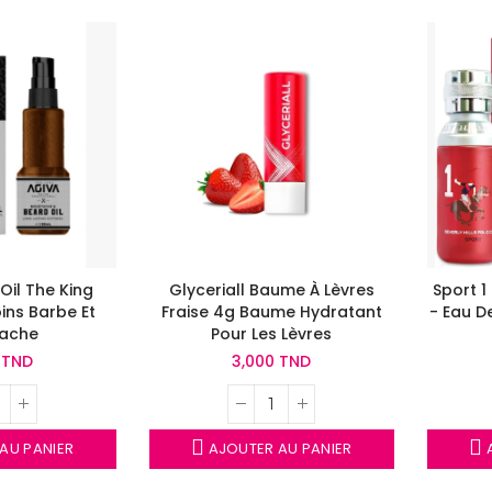
Oil The King
Glyceriall Baume À Lèvres
Sport 1
oins Barbe Et
Fraise 4g Baume Hydratant
- Eau D
ache
Pour Les Lèvres
0 TND
3,000 TND
AU PANIER
AJOUTER AU PANIER
A