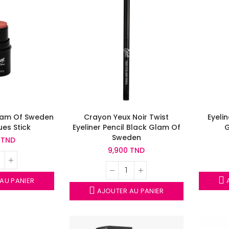
Glam Of Sweden
Crayon Yeux Noir Twist
Eyeli
ues Stick
Eyeliner Pencil Black Glam Of
Sweden
 TND
9,900 TND
AU PANIER
A
AJOUTER AU PANIER