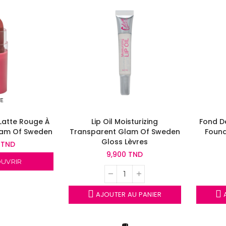
 Latte Rouge À
Lip Oil Moisturizing
Fond De
lam Of Sweden
Transparent Glam Of Sweden
Found
Gloss Lèvres
 TND
9,900 TND
UVRIR
AJOUTER AU PANIER
A