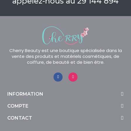
appelez-nous au 29 144 894
Cherry Beauty est une boutique spécialisée dans la
vente des produits et matériels cosmétiques, de
coiffure, de beauté et de bien être.
INFORMATION
COMPTE
CONTACT