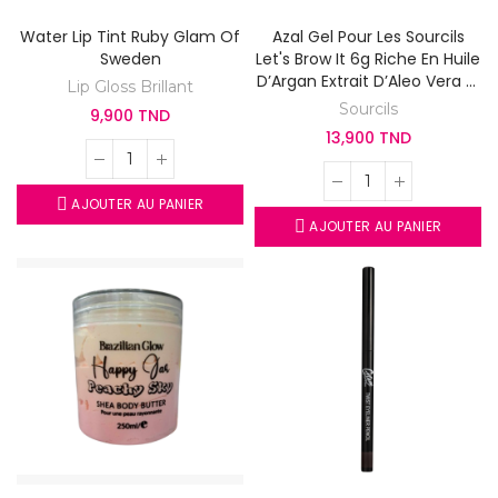
Water Lip Tint Ruby Glam Of
Azal Gel Pour Les Sourcils
Sweden
Let's Brow It 6g Riche En Huile
D’Argan Extrait D’Aleo Vera Et
Lip Gloss Brillant
Vitamine E
Sourcils
9,900 TND
13,900 TND
AJOUTER AU PANIER
AJOUTER AU PANIER