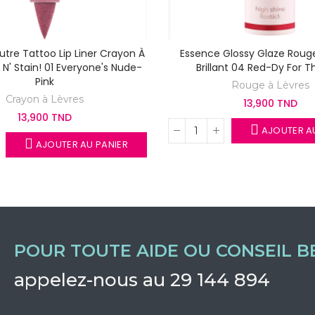
tre Tattoo Lip Liner Crayon À
Essence Glossy Glaze Rouge
 N' Stain! 01 Everyone's Nude-
Brillant 04 Red-Dy For 
Pink
Rouge à Lèvres
Crayon à Lèvres
13,900 TND
13,900 TND
AJOUTER AU
AJOUTER AU PANIER
POUR TOUTE AIDE OU CONSEIL B
appelez-nous au 29 144 894