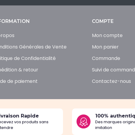
FORMATION
COMPTE
propos
Mon compte
nditions Générales de Vente
Mon panier
itique de Confidentialité
Commande
pédition & retour
Suivi de comman
de de paiement
Contactez-nous
ivraison Rapide
100% authenti
ecevez vos produits sans
Des marques origina
ttendre
imitation