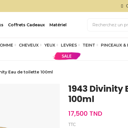
ks
Coffrets Cadeaux
Matériel
OMME
CHEVEUX
YEUX
LEVRES
TEINT
PINCEAUX &
nity Eau de toilette 100ml
1943 Divinity 
100ml
17,500 TND
TTC