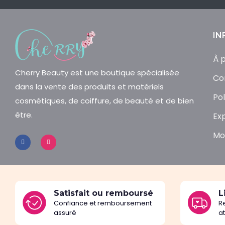
IN
À 
Cherry Beauty est une boutique spécialisée
Co
dans la vente des produits et matériels
Pol
cosmétiques, de coiffure, de beauté et de bien
être.
Ex
Mo
Satisfait ou remboursé
L
Confiance et remboursement
R
assuré
a