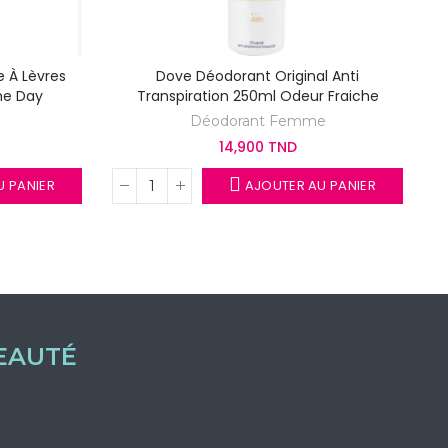
 À Lèvres
Dove Déodorant Original Anti
The Day
Transpiration 250ml Odeur Fraiche
Déodorant Femme
14,900 TND
 PANIER
AJOUTER AU PANIER
EAUTÉ