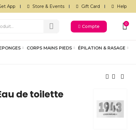
Get App
Store & Events
Gift Card
Help
0
Compte
 EPONGES
CORPS MAINS PIEDS
ÉPILATION & RASAGE
Eau de toilette