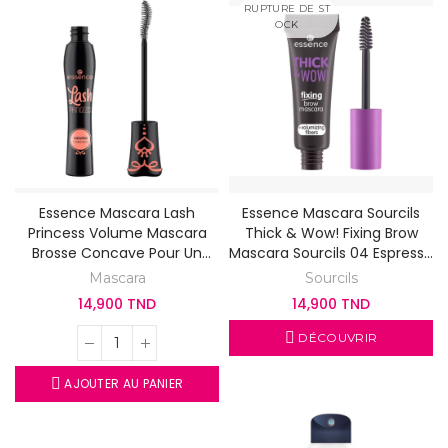
RUPTURE DE ST
OCK
Essence Mascara Lash
Essence Mascara Sourcils
Princess Volume Mascara
Thick & Wow! Fixing Brow
Brosse Concave Pour Un
Mascara Sourcils 04 Espresso
Regard Intense
Brown
Mascara
Sourcils
14,900 TND
14,900 TND
DÉCOUVRIR
AJOUTER AU PANIER