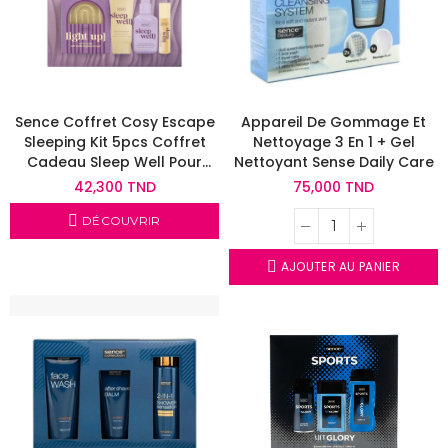
Sence Coffret Cosy Escape
Appareil De Gommage Et
Sleeping Kit 5pcs Coffret
Nettoyage 3 En 1 + Gel
Cadeau Sleep Well Pour
Nettoyant Sense Daily Care
Sommeil
42,300 TND
75,000 TND
DÉCOUVRIR
AJOUTER AU PANIER