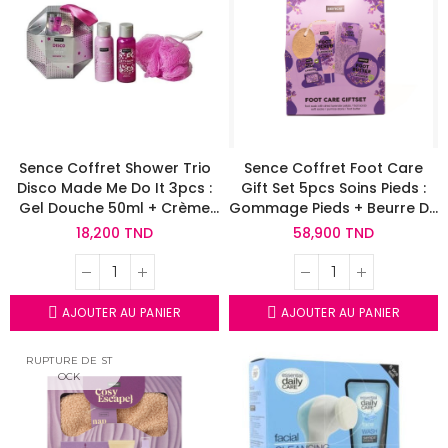
Sence Coffret Shower Trio
Sence Coffret Foot Care
Disco Made Me Do It 3pcs :
Gift Set 5pcs Soins Pieds :
Gel Douche 50ml + Crème
Gommage Pieds + Beurre De
De Douche 50ml + Eponge
Pieds + Chaussettes Douces
18,200 TND
58,900 TND
Corporelle
+ Sel De Bains Pieds
AJOUTER AU PANIER
AJOUTER AU PANIER
RUPTURE DE ST
OCK