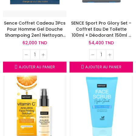
Sence Coffret Cadeau 3Pcs
SENCE Sport Pro Glory Set –
Pour Homme Gel Douche
Coffret Eau De Toilette
Shampoing 2en1 Nettoyant
100ml + Déodorant 150ml +
Visage Baume Après
Gel Douche 240ml
62,000 TND
54,400 TND
Rasage
AJOUTER AU PANIER
AJOUTER AU PANIER