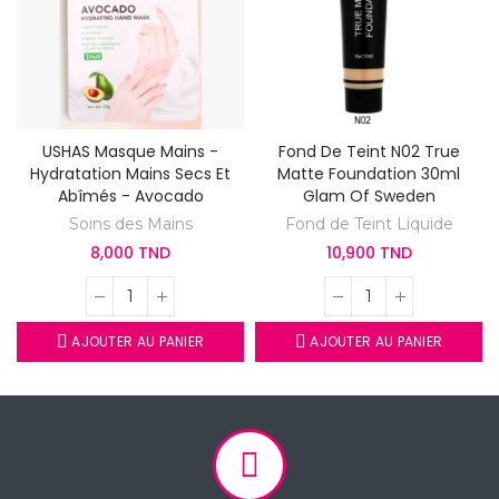
USHAS Masque Mains -
Fond De Teint N02 True
Hydratation Mains Secs Et
Matte Foundation 30ml
Abîmés - Avocado
Glam Of Sweden
Soins des Mains
Fond de Teint Liquide
8,000 TND
10,900 TND
AJOUTER AU PANIER
AJOUTER AU PANIER