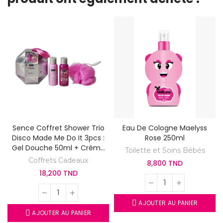
Sence Coffret Shower Trio
Eau De Cologne Maelyss
Disco Made Me Do It 3pcs :
Rose 250ml
Gel Douche 50ml + Crème
Toilette et Soins Bébés
De Douche 50ml + Eponge
Coffrets Cadeaux
8,800 TND
Corporelle
18,200 TND
AJOUTER AU PANIER
AJOUTER AU PANIER