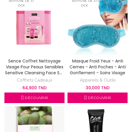
RUPTURE DE ST
RUPTURE DE ST
OCK
OCK
Sence Coffret Nettoyage
Masque Froid Yeux - Anti
Visage Pour Peaux Sensibles
Cernes - Anti Poches - Anti
Sensitive Cleansing Face Set
Gonflement - Soins Visage
7pcs
Coffrets Cadeaux
Appareils & Outils
64,900 TND
30,000 TND
DÉCOUVRIR
DÉCOUVRIR