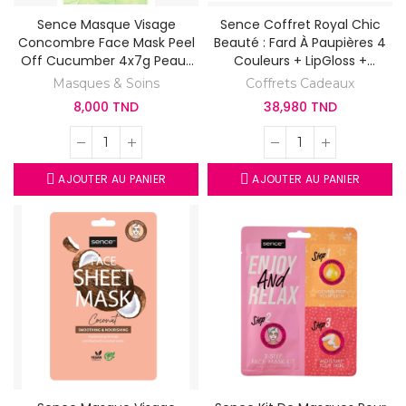
Sence Masque Visage
Sence Coffret Royal Chic
Concombre Face Mask Peel
Beauté : Fard À Paupières 4
Off Cucumber 4x7g Peaux
Couleurs + LipGloss +
Normales
Mascara + Eyeliner - Coffret
Masques & Soins
Coffrets Cadeaux
Cadeau 4pcs
8,000 TND
38,980 TND
AJOUTER AU PANIER
AJOUTER AU PANIER