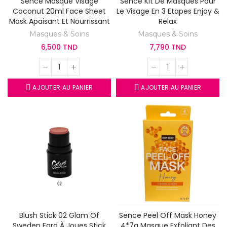
Sence Masque Visage
Sence Kit De Masques Pour
Coconut 20ml Face Sheet
Le Visage En 3 Etapes Enjoy &
Mask Apaisant Et Nourrissant
Relax
Masques & Soins
Masques & Soins
6,500 TND
7,790 TND
AJOUTER AU PANIER
AJOUTER AU PANIER
Blush Stick 02 Glam Of
Sence Peel Off Mask Honey
Sweden Fard À Joues Stick
4*7g Masque Exfoliant Des