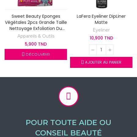
Sweet Beauty Eponges
LaFera Eyeliner DipLiner
Végétales 2pcs Grande Taille
Matte
Nettoyage Exfoliation Du
Eyeliner
Visage
Appareils & Outils
10,900 TND
5,900 TND
DÉCOUVRIR
AJOUTER AU PANIER
POUR TOUTE AIDE OU
CONSEIL BEAUTÉ