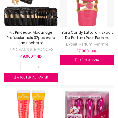
Kit Pinceaux Maquillage
Yara Candy Lattafa - Extrait
Professionnels 32pcs Avec
De Parfum Pour Femme
Sac Pochette
Extrait Parfum Femme
PINCEAUX & EPONGES
17,000 TND
49,000 TND
DÉCOUVRIR
AJOUTER AU PANIER