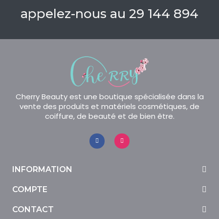
appelez-nous au 29 144 894
Cherry Beauty est une boutique spécialisée dans la
vente des produits et matériels cosmétiques, de
coiffure, de beauté et de bien être.
INFORMATION
COMPTE
CONTACT