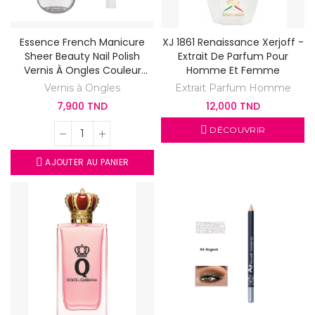
Essence French Manicure
XJ 1861 Renaissance Xerjoff -
Sheer Beauty Nail Polish
Extrait De Parfum Pour
Vernis À Ongles Couleur
Homme Et Femme
Nude Pêche 8ml
Vernis à Ongles
Extrait Parfum Homme
7,900 TND
12,000 TND
DÉCOUVRIR
AJOUTER AU PANIER