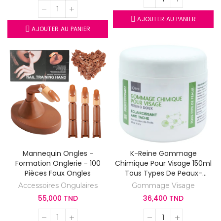
AJOUTER AU PANIER
AJOUTER AU PANIER
Mannequin Ongles -
K-Reine Gommage
Formation Onglerie - 100
Chimique Pour Visage 150ml
Pièces Faux Ongles
Tous Types De Peaux-
Peeling Doux Eclaircissant
Accessoires Ongulaires
Gommage Visage
Anti Tâches
55,000 TND
36,400 TND