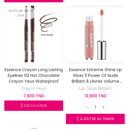
RUPTURE DE ST
OCK
Essence Crayon Long Lasting
Essence Extreme Shine Lip
Eyeliner 02 Hot Chocolate
Gloss 11 Power Of Nude
Crayon Yeux Waterproof
Brillant À Lèvres Volume
Nude
Crayon Yeux
Lip Gloss Brillant
7,900 TND
13,900 TND
DÉCOUVRIR
AJOUTER AU PANIER