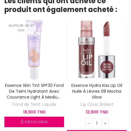
Les clients qui ont acheté ce
produit ont également acheté :
RUPTURE DE ST
OCK
Essence Skin Tint SPF30 Fond
Essence Hydra Kiss Lip Oil
De Teint Hydratant Avec
Huile À Lèvres 08 Mocha
Couvrance Light À Medium
Glow
20
Fond de Teint Liquide
Lip Gloss Brillant
18,900 TND
13,900 TND
DÉCOUVRIR