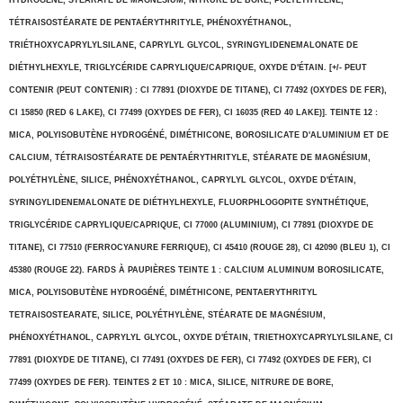
HYDROGÉNÉ, STÉARATE DE MAGNÉSIUM, NITRURE DE BORE, POLYÉTHYLÈNE,
TÉTRAISOSTÉARATE DE PENTAÉRYTHRITYLE, PHÉNOXYÉTHANOL,
TRIÉTHOXYCAPRYLYLSILANE, CAPRYLYL GLYCOL, SYRINGYLIDENEMALONATE DE
DIÉTHYLHEXYLE, TRIGLYCÉRIDE CAPRYLIQUE/CAPRIQUE, OXYDE D'ÉTAIN. [+/- PEUT
CONTENIR (PEUT CONTENIR) : CI 77891 (DIOXYDE DE TITANE), CI 77492 (OXYDES DE FER),
CI 15850 (RED 6 LAKE), CI 77499 (OXYDES DE FER), CI 16035 (RED 40 LAKE)]. TEINTE 12 :
MICA, POLYISOBUTÈNE HYDROGÉNÉ, DIMÉTHICONE, BOROSILICATE D'ALUMINIUM ET DE
CALCIUM, TÉTRAISOSTÉARATE DE PENTAÉRYTHRITYLE, STÉARATE DE MAGNÉSIUM,
POLYÉTHYLÈNE, SILICE, PHÉNOXYÉTHANOL, CAPRYLYL GLYCOL, OXYDE D'ÉTAIN,
SYRINGYLIDENEMALONATE DE DIÉTHYLHEXYLE, FLUORPHLOGOPITE SYNTHÉTIQUE,
TRIGLYCÉRIDE CAPRYLIQUE/CAPRIQUE, CI 77000 (ALUMINIUM), CI 77891 (DIOXYDE DE
TITANE), CI 77510 (FERROCYANURE FERRIQUE), CI 45410 (ROUGE 28), CI 42090 (BLEU 1), CI
45380 (ROUGE 22). FARDS À PAUPIÈRES TEINTE 1 : CALCIUM ALUMINUM BOROSILICATE,
MICA, POLYISOBUTÈNE HYDROGÉNÉ, DIMÉTHICONE, PENTAERYTHRITYL
TETRAISOSTEARATE, SILICE, POLYÉTHYLÈNE, STÉARATE DE MAGNÉSIUM,
PHÉNOXYÉTHANOL, CAPRYLYL GLYCOL, OXYDE D'ÉTAIN, TRIETHOXYCAPRYLYLSILANE, CI
77891 (DIOXYDE DE TITANE), CI 77491 (OXYDES DE FER), CI 77492 (OXYDES DE FER), CI
77499 (OXYDES DE FER). TEINTES 2 ET 10 : MICA, SILICE, NITRURE DE BORE,