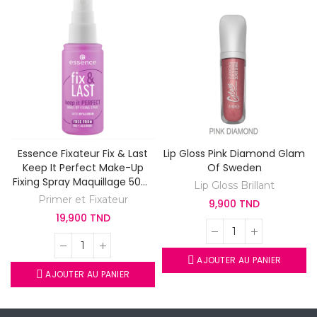
Essence Fixateur Fix & Last
Lip Gloss Pink Diamond Glam
Keep It Perfect Make-Up
Of Sweden
Fixing Spray Maquillage 50ml
Lip Gloss Brillant
Sans Alcool
Primer et Fixateur
9,900 TND
19,900 TND
AJOUTER AU PANIER
AJOUTER AU PANIER