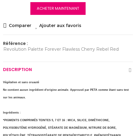
ACHETER MAINTENANT
Comparer
Ajouter aux favoris
Référence :
Revolution Palette Forever Flawless Cherry Rebel Red
DESCRIPTION
Végétalien et sans cruauté
Ne contient aucun ingrédient d'origine animale. Approuvé par PETA comme étant sans test
sur les animaux.
Ingrédients :
*PIGMENTS COMPRIMÉS TEINTES 5, 7 ET 16 : MICA, SILICE, DIMÉTHICONE,
POLYISOBUTÈNE HYDROGÉNÉ, STÉARATE DE MAGNÉSIUM, NITRURE DE BORE,
POLYÉTHYLÈNE, TÉTRAISOSTÉARATE DE PENTAÉRYTHRITYLE, PHÉNOXYÉTHANOL,