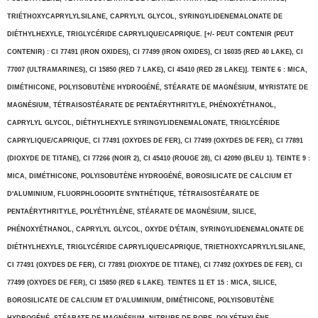
TRIÉTHOXYCAPRYLYLSILANE, CAPRYLYL GLYCOL, SYRINGYLIDENEMALONATE DE
DIÉTHYLHEXYLE, TRIGLYCÉRIDE CAPRYLIQUE/CAPRIQUE. [+/- PEUT CONTENIR (PEUT
CONTENIR) : CI 77491 (IRON OXIDES), CI 77499 (IRON OXIDES), CI 16035 (RED 40 LAKE), CI
77007 (ULTRAMARINES), CI 15850 (RED 7 LAKE), CI 45410 (RED 28 LAKE)]. TEINTE 6 : MICA,
DIMÉTHICONE, POLYISOBUTÈNE HYDROGÉNÉ, STÉARATE DE MAGNÉSIUM, MYRISTATE DE
MAGNÉSIUM, TÉTRAISOSTÉARATE DE PENTAÉRYTHRITYLE, PHÉNOXYÉTHANOL,
CAPRYLYL GLYCOL, DIÉTHYLHEXYLE SYRINGYLIDENEMALONATE, TRIGLYCÉRIDE
CAPRYLIQUE/CAPRIQUE, CI 77491 (OXYDES DE FER), CI 77499 (OXYDES DE FER), CI 77891
(DIOXYDE DE TITANE), CI 77266 (NOIR 2), CI 45410 (ROUGE 28), CI 42090 (BLEU 1). TEINTE 9 :
MICA, DIMÉTHICONE, POLYISOBUTÈNE HYDROGÉNÉ, BOROSILICATE DE CALCIUM ET
D'ALUMINIUM, FLUORPHLOGOPITE SYNTHÉTIQUE, TÉTRAISOSTÉARATE DE
PENTAÉRYTHRITYLE, POLYÉTHYLÈNE, STÉARATE DE MAGNÉSIUM, SILICE,
PHÉNOXYÉTHANOL, CAPRYLYL GLYCOL, OXYDE D'ÉTAIN, SYRINGYLIDENEMALONATE DE
DIÉTHYLHEXYLE, TRIGLYCÉRIDE CAPRYLIQUE/CAPRIQUE, TRIETHOXYCAPRYLYLSILANE,
CI 77491 (OXYDES DE FER), CI 77891 (DIOXYDE DE TITANE), CI 77492 (OXYDES DE FER), CI
77499 (OXYDES DE FER), CI 15850 (RED 6 LAKE). TEINTES 11 ET 15 : MICA, SILICE,
BOROSILICATE DE CALCIUM ET D'ALUMINIUM, DIMÉTHICONE, POLYISOBUTÈNE