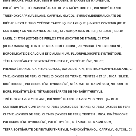
DIMÉTHICONE, POLYISOBUTÈNE HYDROGÉNÉ, STÉARATE DE MAGNÉSIUM,
POLYÉTHYLÈNE, TÉTRAISOSTÉARATE DE PENTAÉRYTHRITYLE, PHÉNOXYÉTHANOL,
TRIÉTHOXYCAPRYLYLSILANE, CAPRYLYL GLYCOL, SYRINGYLIDENEMALONATE DE
DIÉTHYLHEXYLE, TRIGLYCÉRIDE CAPRYLIQUE/CAPRIQUE. [+/- PEUT CONTENIR (PEUT
CONTENIR) : CI77491 (OXYDES DE FER), CI 77499 (OXYDES DE FER), CI 16035 (RED 40
LAKE), CI 77492 (OXYDES DE FER),[CI 77891 (DIOXYDE DE TITANE), CI 77007
(ULTRAMARINES)]. TEINTE 3 : MICA, DIMÉTHICONE, POLYISOBUTÈNE HYDROGÉNÉ,
BOROSILICATE DE CALCIUM ET D'ALUMINIUM, FLUORPHLOGOPITE SYNTHÉTIQUE,
TÉTRAISOSTÉARATE DE PENTAÉRYTHRITYLE, POLYÉTHYLÈNE, SILICE,
PHÉNOXYÉTHANOL, CAPRYLYL GLYCOL, OXYDE D'ÉTAIN, TRIETHOXYCAPRYLYLSILANE, CI
77491 (OXYDES DE FER), CI 77891 (DIOXYDE DE TITANE). TEINTES 4 ET 14 : MICA, SILICE,
DIMÉTHICONE, POLYISOBUTÈNE HYDROGÉNÉ, STÉARATE DE MAGNÉSIUM, NITRURE DE
BORE, POLYÉTHYLÈNE, TÉTRAISOSTÉARATE DE PENTAÉRYTHRITYLE,
TRIÉTHOXYCAPRYLYLSILANE, PHÉNOXYÉTHANOL, CAPRYLYL GLYCOL. [+/- PEUT
CONTENIR (PEUT CONTENIR) : CI 77891 (DIOXYDE DE TITANE), CI 77492 (OXYDES DE FER),
CI 77491 (OXYDES DE FER), CI 77499 (OXYDES DE FER)]. TEINTE 8 : MICA, DIMÉTHICONE,
POLYISOBUTÈNE HYDROGÉNÉ, POLYÉTHYLÈNE, STÉARATE DE MAGNÉSIUM,
TÉTRAISOSTÉARATE DE PENTAÉRYTHRITYLE, PHÉNOXYÉTHANOL, CAPRYLYL GLYCOL, CI