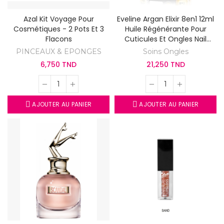
Azal Kit Voyage Pour
Eveline Argan Elixir 8en1 12ml
Cosmétiques - 2 Pots Et 3
Huile Régénérante Pour
Flacons
Cuticules Et Ongles Nail
Therapy
PINCEAUX & EPONGES
Soins Ongles
6,750 TND
21,250 TND
AJOUTER AU PANIER
AJOUTER AU PANIER