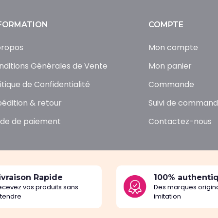
FORMATION
COMPTE
propos
Mon compte
nditions Générales de Vente
Mon panier
itique de Confidentialité
Commande
pédition & retour
Suivi de comman
de de paiement
Contactez-nous
ivraison Rapide
100% authenti
ecevez vos produits sans
Des marques origina
ttendre
imitation