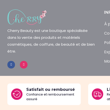
IN
À 
Cherry Beauty est une boutique spécialisée
Co
dans la vente des produits et matériels
Pol
cosmétiques, de coiffure, de beauté et de bien
être.
Ex
Mo
Satisfait ou remboursé
L
Confiance et remboursement
R
assuré
a