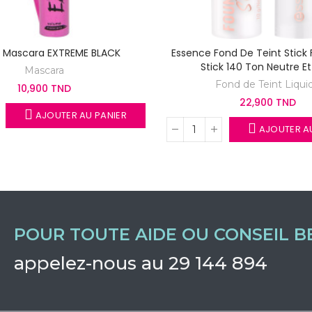
a Mascara EXTREME BLACK
Essence Fond De Teint Stick
Stick 140 Ton Neutre Et
Mascara
Fond de Teint Liqui
10,900 TND
22,900 TND
AJOUTER AU PANIER
AJOUTER AU
POUR TOUTE AIDE OU CONSEIL B
appelez-nous au 29 144 894