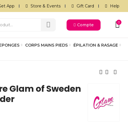
Get App
Store & Events
Gift Card
Help
0
Compte
 EPONGES
CORPS MAINS PIEDS
ÉPILATION & RASAGE
re Glam of Sweden
der