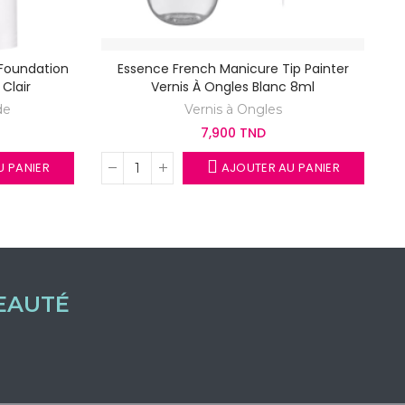
 Foundation
Essence French Manicure Tip Painter
 Clair
Vernis À Ongles Blanc 8ml
de
Vernis à Ongles
7,900 TND
 PANIER
AJOUTER AU PANIER
EAUTÉ