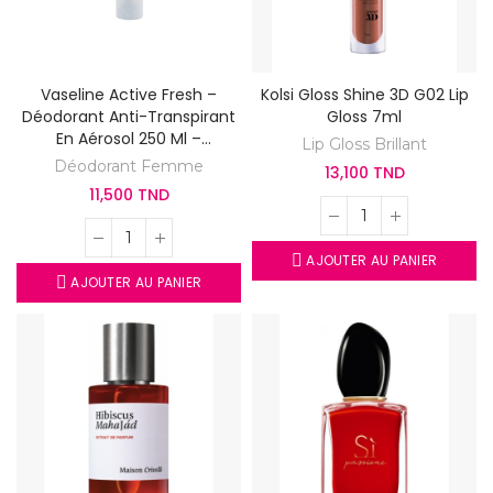
Vaseline Active Fresh –
Kolsi Gloss Shine 3D G02 Lip
Déodorant Anti-Transpirant
Gloss 7ml
En Aérosol 250 Ml –
Lip Gloss Brillant
Protection 48H
Déodorant Femme
13,100 TND
11,500 TND
AJOUTER AU PANIER
AJOUTER AU PANIER