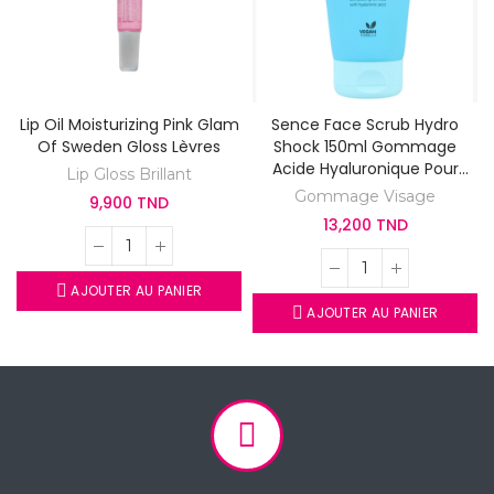
Lip Oil Moisturizing Pink Glam
Sence Face Scrub Hydro
Of Sweden Gloss Lèvres
Shock 150ml Gommage
Acide Hyaluronique Pour
Lip Gloss Brillant
Visage
Gommage Visage
9,900 TND
13,200 TND
AJOUTER AU PANIER
AJOUTER AU PANIER