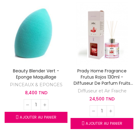
Beauty Blender Vert -
Prady Home Fragrance
Eponge Maquillage
Frutus Rojos 130ml -
Diffuseur De Parfum Fruits
PINCEAUX & EPONGES
Rouges
Diffuseur et Air Fraiche
8,400 TND
24,500 TND
AJOUTER AU PANIER
AJOUTER AU PANIER