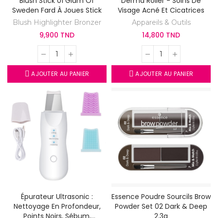
Blush Stick 01 Glam Of
Derma Roller - Soins De
Sweden Fard À Joues Stick
Visage Acné Et Cicatrices
Blush Highlighter Bronzer
Appareils & Outils
9,900 TND
14,800 TND
AJOUTER AU PANIER
AJOUTER AU PANIER
Épurateur Ultrasonic :
Essence Poudre Sourcils Brow
Nettoyage En Profondeur,
Powder Set 02 Dark & Deep
Points Noirs, Sébum,
2.3g