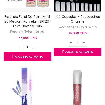
Essence Fond De Teint Matt
100 Capsules - Accessoires
20 Medium Porcelain SPF20 I
Onglerie
Love Flawless Skin
Accessoires Ongulaires
Foundation
Fond de Teint Liquide
15,000 TND
27,900 TND
AJOUTER AU PANIER
AJOUTER AU PANIER