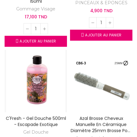
150ml
PINCEAUX & EPONGES
Gommage Visage
4,900 TND
17,100 TND
AJOUTER AU PANIER
AJOUTER AU PANIER
C'Fresh - Gel Douche 500ml
Azal Brosse Cheveux
- Escapade Exotique
Manuelle En Céramique
Diamètre 25mm Brosse Pour
Gel Douche
Coiffure