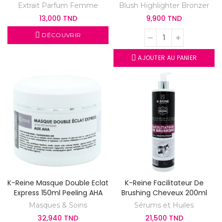
Pour Femme Et Homme
Extrait Parfum Femme
Blush Highlighter Bronzer
13,000 TND
9,900 TND
DÉCOUVRIR
AJOUTER AU PANIER
K-Reine Masque Double Eclat
K-Reine Facilitateur De
Express 150ml Peeling AHA
Brushing Cheveux 200ml
Masques & Soins
Sérums et Huiles
32,940 TND
21,500 TND