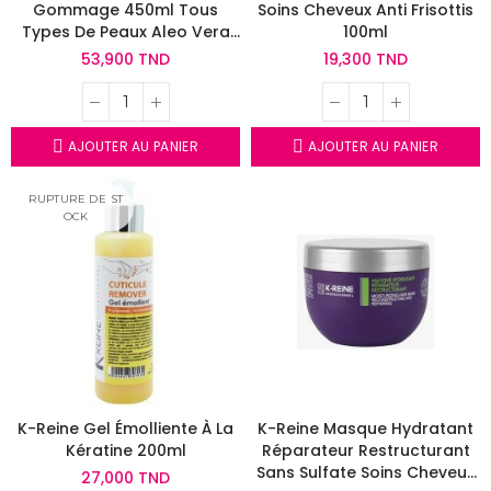
Gommage 450ml Tous
Soins Cheveux Anti Frisottis
Types De Peaux Aleo Vera
100ml
Vitamine E
53,900 TND
19,300 TND
AJOUTER AU PANIER
AJOUTER AU PANIER
RUPTURE DE ST
OCK
K-Reine Gel Émolliente À La
K-Reine Masque Hydratant
Kératine 200ml
Réparateur Restructurant
Sans Sulfate Soins Cheveux
27,000 TND