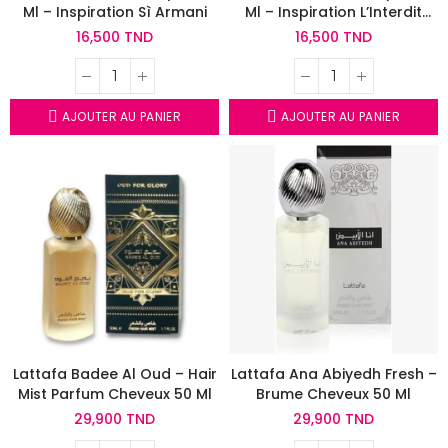
Ml – Inspiration Sì Armani
Ml – Inspiration L’Interdit
Givenchy
16,500 TND
16,500 TND
AJOUTER AU PANIER
AJOUTER AU PANIER
Lattafa Badee Al Oud – Hair
Lattafa Ana Abiyedh Fresh –
Mist Parfum Cheveux 50 Ml
Brume Cheveux 50 Ml
29,900 TND
29,900 TND