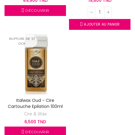
49,900 TND
19,800 TND
DÉCOUVRIR
AJOUTER AU PANIER
RUPTURE DE ST
OCK
Italwax Oud - Cire
Cartouche Epilation 100ml
Cire & Wax
6,500 TND
DÉCOUVRIR