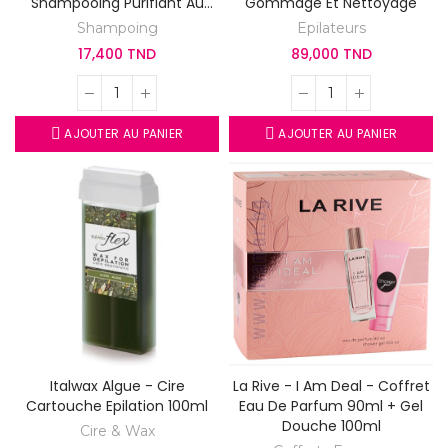
Shampooing Purifiant Au
Gommage Et Nettoyage
Vinaigre De Cidre
Shampoing
Epilateurs
17,400 TND
89,000 TND
AJOUTER AU PANIER
AJOUTER AU PANIER
Italwax Algue - Cire
La Rive - I Am Deal - Coffret
Cartouche Epilation 100ml
Eau De Parfum 90ml + Gel
Douche 100ml
Cire & Wax