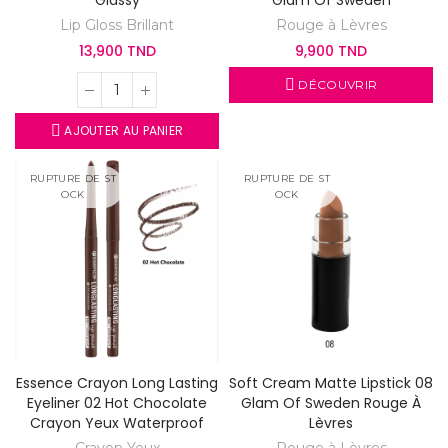
Glassy
Glam Of Sweden
Lip Gloss Brillant
Rouge à Lèvres
13,900 TND
9,900 TND
DÉCOUVRIR
AJOUTER AU PANIER
RUPTURE DE ST
RUPTURE DE ST
OCK
OCK
Essence Crayon Long Lasting
Soft Cream Matte Lipstick 08
Eyeliner 02 Hot Chocolate
Glam Of Sweden Rouge À
Crayon Yeux Waterproof
Lèvres