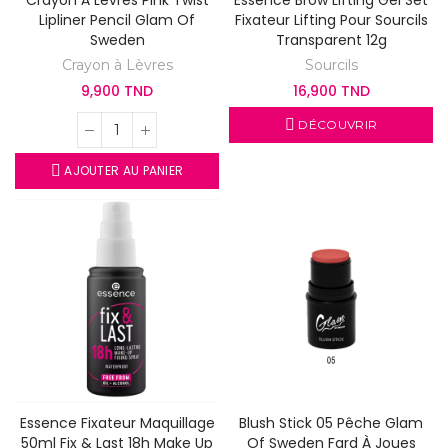
Crayon À Lèvres Pink Twist
Essence Brow Lifting Gel Set
Lipliner Pencil Glam Of
Fixateur Lifting Pour Sourcils
Sweden
Transparent 12g
Crayon à Lèvres
Sourcils
9,900 TND
16,900 TND
DÉCOUVRIR
AJOUTER AU PANIER
Essence Fixateur Maquillage
Blush Stick 05 Pêche Glam
50ml Fix & Last 18h Make Up
Of Sweden Fard À Joues