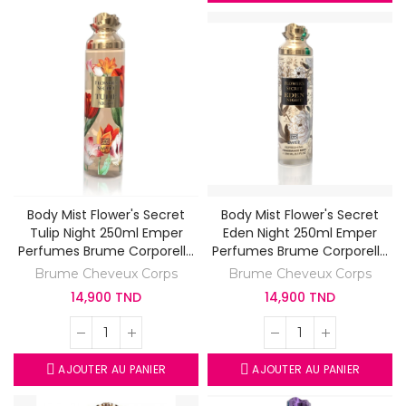
Body Mist Flower's Secret
Body Mist Flower's Secret
Tulip Night 250ml Emper
Eden Night 250ml Emper
Perfumes Brume Corporelle
Perfumes Brume Corporelle
Parfumé
Parfumé
Brume Cheveux Corps
Brume Cheveux Corps
14,900 TND
14,900 TND
AJOUTER AU PANIER
AJOUTER AU PANIER