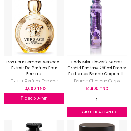
Eros Pour Femme Versace -
Body Mist Flower's Secret
Extrait De Parfum Pour
Orchid Fantasy 250ml Emper
Femme
Perfumes Brume Corporelle
Parfumé
Extrait Parfum Femme
Brume Cheveux Corps
10,000 TND
14,900 TND
DÉCOUVRIR
AJOUTER AU PANIER