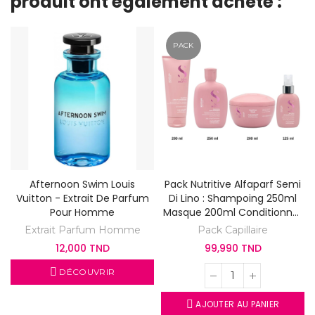
produit ont également acheté :
PACK
Afternoon Swim Louis
Pack Nutritive Alfaparf Semi
Vuitton - Extrait De Parfum
Di Lino : Shampoing 250ml
Pour Homme
Masque 200ml Conditionner
Leave-In 200ml Detangling
Extrait Parfum Homme
Pack Capillaire
Fluid 125ml
12,000 TND
99,990 TND
DÉCOUVRIR
AJOUTER AU PANIER