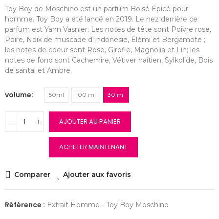
Toy Boy de Moschino est un parfum Boisé Épicé pour
homme. Toy Boy a été lancé en 2019. Le nez derrière ce
parfum est Yann Vasnier. Les notes de tête sont Poivre rose,
Poire, Noix de muscade d'Indonésie, Élémi et Bergamote ;
les notes de coeur sont Rose, Girofle, Magnolia et Lin; les
notes de fond sont Cachemire, Vétiver haïtien, Sylkolide, Bois
de santal et Ambre.
volume
50ml
100 ml
30 ml
AJOUTER AU PANIER
ACHETER MAINTENANT
Comparer
Ajouter aux favoris
Référence :
Extrait Homme - Toy Boy Moschino