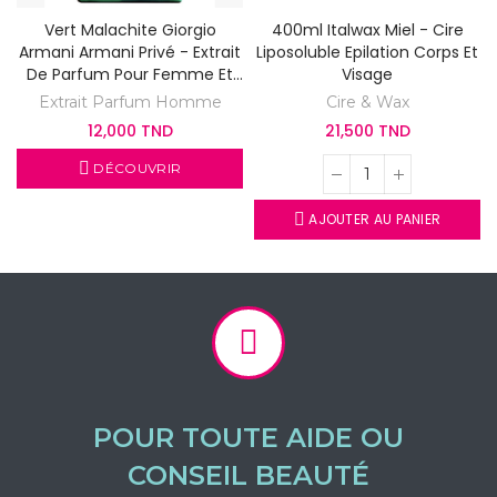
Vert Malachite Giorgio
400ml Italwax Miel - Cire
Armani Armani Privé - Extrait
Liposoluble Epilation Corps Et
De Parfum Pour Femme Et
Visage
Homme
Extrait Parfum Homme
Cire & Wax
12,000 TND
21,500 TND
DÉCOUVRIR
AJOUTER AU PANIER
POUR TOUTE AIDE OU
CONSEIL BEAUTÉ