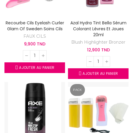
Recourbe Cils Eyelash Curler
Azal Hydra Tint Bella Sérum
Glam Of Sweden Soins Cils
Colorant Lèvres Et Joues
20ml
FAUX CILS
Blush Highlighter Bronzer
9,900 TND
12,900 TND
AJOUTER AU PANIER
AJOUTER AU PANIER
PACK