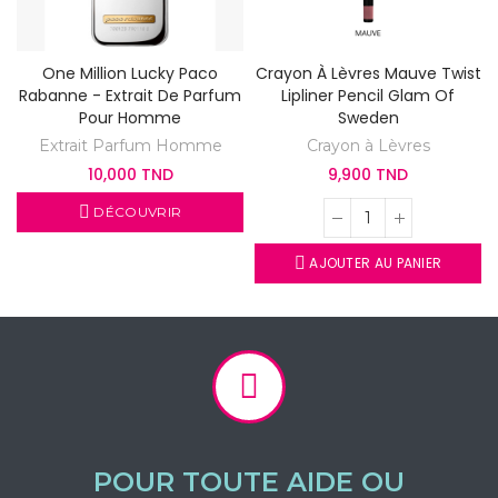
One Million Lucky Paco
Crayon À Lèvres Mauve Twist
Rabanne - Extrait De Parfum
Lipliner Pencil Glam Of
Pour Homme
Sweden
Extrait Parfum Homme
Crayon à Lèvres
10,000 TND
9,900 TND
DÉCOUVRIR
AJOUTER AU PANIER
POUR TOUTE AIDE OU