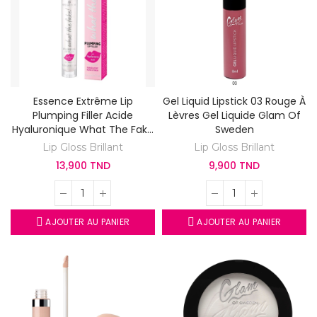
Essence Extrême Lip
Gel Liquid Lipstick 03 Rouge À
Plumping Filler Acide
Lèvres Gel Liquide Glam Of
Hyaluronique What The Fake
Sweden
! Repulpeur Lèvres Extrême
Lip Gloss Brillant
Lip Gloss Brillant
13,900 TND
9,900 TND
AJOUTER AU PANIER
AJOUTER AU PANIER