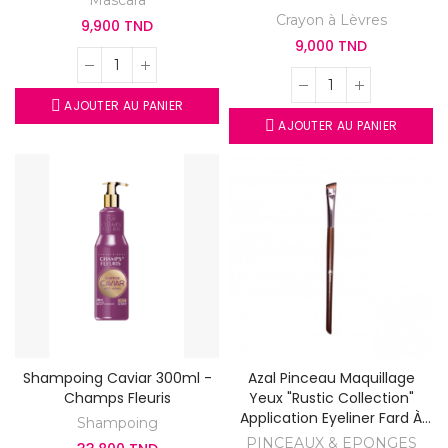
Mascara
Crayon à Lèvres
9,900 TND
9,000 TND
AJOUTER AU PANIER
AJOUTER AU PANIER
Shampoing Caviar 300ml -
Azal Pinceau Maquillage
Champs Fleuris
Yeux "Rustic Collection"
Application Eyeliner Fard À
Shampoing
Paupières Et Gel À Sourcils
PINCEAUX & EPONGES