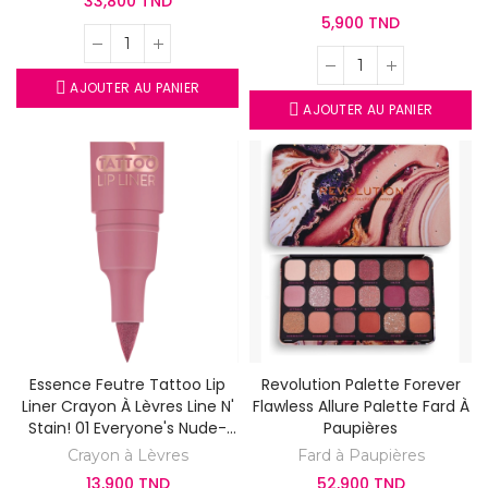
33,800 TND
5,900 TND
AJOUTER AU PANIER
AJOUTER AU PANIER
Essence Feutre Tattoo Lip
Revolution Palette Forever
Liner Crayon À Lèvres Line N'
Flawless Allure Palette Fard À
Stain! 01 Everyone's Nude-
Paupières
Pink
Crayon à Lèvres
Fard à Paupières
13,900 TND
52,900 TND