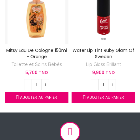
Mitsy Eau De Cologne 150ml
Water Lip Tint Ruby Glam Of
- Orangé
Sweden
Toilette et Soins Bébés
Lip Gloss Brillant
5,700 TND
9,900 TND
AJOUTER AU PANIER
AJOUTER AU PANIER