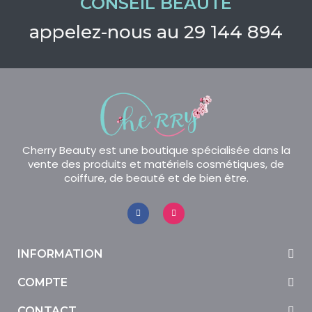
CONSEIL BEAUTÉ
appelez-nous au 29 144 894
Cherry Beauty est une boutique spécialisée dans la
vente des produits et matériels cosmétiques, de
coiffure, de beauté et de bien être.
INFORMATION
COMPTE
CONTACT