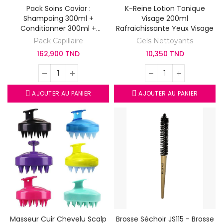
Pack Soins Caviar :
K-Reine Lotion Tonique
Shampoing 300ml +
Visage 200ml
Conditionner 300ml +
Rafraichissante Yeux Visage
Masque 300g + Dose Caviar
Pack Capillaire
Gels Nettoyants
100ml
162,900 TND
10,350 TND
AJOUTER AU PANIER
AJOUTER AU PANIER
Masseur Cuir Chevelu Scalp
Brosse Séchoir JS115 - Brosse