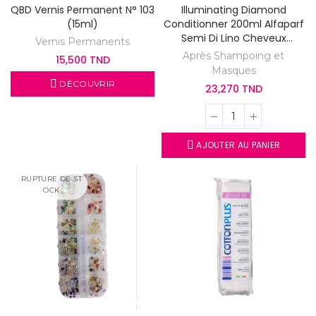
QBD Vernis Permanent N° 103
Illuminating Diamond
(15ml)
Conditionner 200ml Alfaparf
Semi Di Lino Cheveux
Vernis Permanents
Normaux
Après Shampoing et
15,500 TND
Masques
DÉCOUVRIR
23,270 TND
AJOUTER AU PANIER
RUPTURE DE ST
OCK