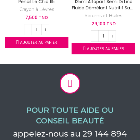
Pencil Le Chic 115
125ml Alfaparf Semi Di Lino
Fluide Démêlant Nutritif Sans
Crayon à Lèvres
Rinçage
Sérums et Huiles
7,500 TND
29,100 TND
AJOUTER AU PANIER
AJOUTER AU PANIER
POUR TOUTE AIDE OU
CONSEIL BEAUTÉ
appelez-nous au 29 144 894