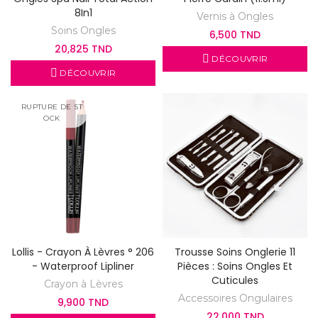
8In1
Vernis à Ongles
Soins Ongles
6,500 TND
20,825 TND
DÉCOUVRIR
DÉCOUVRIR
RUPTURE DE ST
OCK
Lollis - Crayon À Lèvres ° 206
Trousse Soins Onglerie 11
- Waterproof Lipliner
Pièces : Soins Ongles Et
Cuticules
Crayon à Lèvres
Accessoires Ongulaires
9,900 TND
22,000 TND