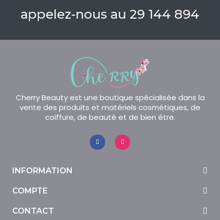
appelez-nous au 29 144 894
Cherry Beauty est une boutique spécialisée dans la
vente des produits et matériels cosmétiques, de
coiffure, de beauté et de bien être.
INFORMATION
COMPTE
CONTACT