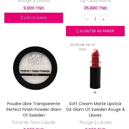
Rouge à Lèvres
Lip Gloss Matte
9,900 TND
35,880 TND
DÉCOUVRIR
AJOUTER AU PANIER
RUPTURE DE ST
OCK
Poudre Libre Transparente
Soft Cream Matte Lipstick
Perfect Finish Powder Glam
04 Glam Of Sweden Rouge À
Of Sweden
Lèvres
Fond de Teint Liquide
Rouge à Lèvres