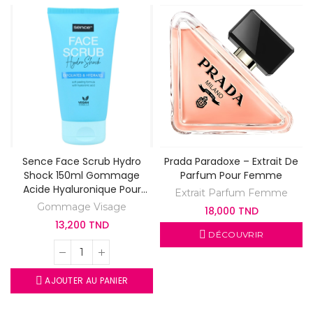
Sence Face Scrub Hydro
Prada Paradoxe – Extrait De
Shock 150ml Gommage
Parfum Pour Femme
Acide Hyaluronique Pour
Extrait Parfum Femme
Visage
Gommage Visage
18,000 TND
13,200 TND
DÉCOUVRIR
AJOUTER AU PANIER