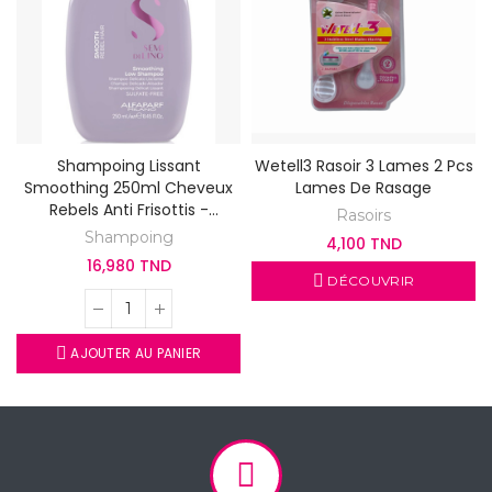
Shampoing Lissant
Wetell3 Rasoir 3 Lames 2 Pcs
Smoothing 250ml Cheveux
Lames De Rasage
Rebels Anti Frisottis -
Rasoirs
Alfaparf Semi Di Lino
Shampoing
4,100 TND
Smoothing Low
16,980 TND
DÉCOUVRIR
AJOUTER AU PANIER