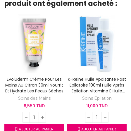
produit ont également acheté :
Evoluderm Crème Pour Les
K-Reine Huile Apaisante Post
Mains Au Citron 30ml Nourrit
Épilatoire 100ml Huile Après
Et Hydrate Les Peaux Sèches
Epilation Vitamine E Huile
D'Argan Calendula
Soins des Mains
Soins Epilation
8,550 TND
11,000 TND
AJOUTER AU PANIER
AJOUTER AU PANIER