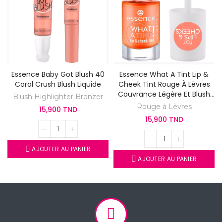
Essence Baby Got Blush 40
Essence What A Tint Lip &
Coral Crush Blush Liquide
Cheek Tint Rouge À Lèvres
Couvrance Légère Et Blush
Blush Highlighter Bronzer
2en1 03 Peachy Vibes
Rouge à Lèvres
15,900 TND
15,900 TND
AJOUTER AU PANIER
AJOUTER AU PANIER