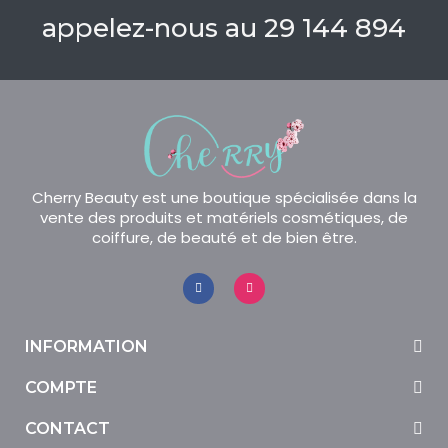
appelez-nous au 29 144 894
Cherry Beauty est une boutique spécialisée dans la
vente des produits et matériels cosmétiques, de
coiffure, de beauté et de bien être.
INFORMATION
COMPTE
CONTACT